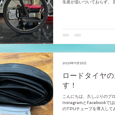
生産が追いついておらず、 
いない中、やっとインプレ
た。 それまでの約半年間は
ら、...
2023年11月25日
ロードタイヤの
す！
こんにちは、久しぶりのブロ
InstagramとFacebo
のTPUチューブを導入して
の「LOOK765グラベルR