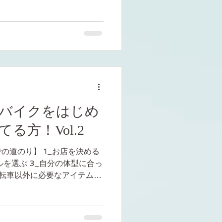
（税込） →7,000円（税込）
0チューブレス（700×28C）
00円（税込）65％オフ!!
バイクをはじめ
る方！Vol.2
の道のり】 1_お店を決める
ルを選ぶ 3_自分の体型に合っ
自転車以外に必要なアイテムを
に合わせてフィッティングして
り方を教わってGO！！...