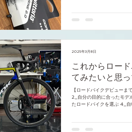
ー（25-28） 19,470円
64%オフ!! CORSA G2.
12,650円（税込） →4,4
2025年3月8日
これからロード
てみたいと思って
【ロードバイクデビューまで
2_自分の目的に合ったモデ
たロードバイクを選ぶ 4_
選ぶ 5_自転車を自分の体
もらう 6_ロードバイクの乗