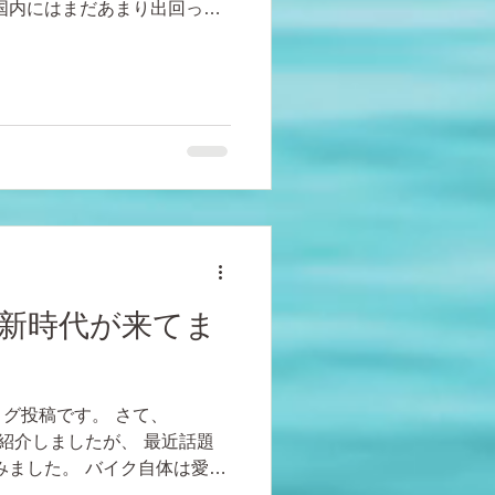
国内にはまだあまり出回って
ッションすることができまし
ジオメトリー表を眺めなが
新時代が来てま
グ投稿です。 さて、
okでは紹介しましたが、 最近話題
みました。 バイク自体は愛用
S」で ホイールは「マヴィック