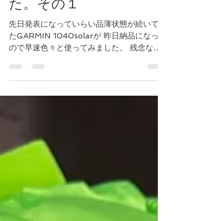
GARMIN1040を使ってみ
た。その１
先日発表になっていらい品薄状態が続いてい
たGARMIN 1040solarが 昨日納品になった
ので早速色々と使ってみました。 残念なが
ら昨日から関東地方は台風直撃となってしま
ったので 一番気になるソーラー充電の部分
に関してはまだ試せていませんが、...