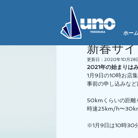
全ての記事
NEWS
サイクリン
ホー
景涼 宮﨑
2020年
新春サイ
更新日：
2020年10月28
2021年の始まり
1月9日の10時お
事前の申し込みなど
50kmくらいの距
時速25km/h〜3
※1月9日は10時3