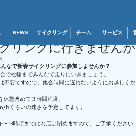
グ
corporate
レースレポート
メンテナンス
商品
ム
NEWS
サイクリング
チーム
​サービス
10月22日
読了時間: 1分
クリングに行きませんか
日
はみんなで新春サイクリングに参加しませんか？
店集合で松輪までみんなで走りにいきましょう。
は不要ですので、集合時間に遅れないようにお越しくだ
離を休憩含めて３時間程度、
0km/hくらいの速さを予定してます。
0分〜13時頃まではお店は閉めますので、ご了承ください