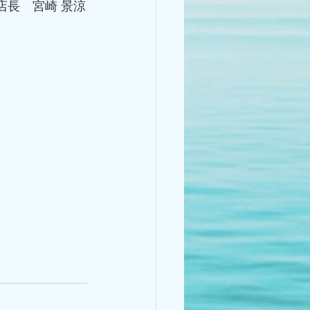
店長　宮崎 景涼