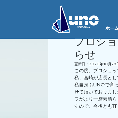
全ての記事
NEWS
サイクリン
ホー
景涼 宮﨑
2020年
プロショ
らせ
更新日：
2020年10月28
この度、プロショッ
私、宮崎が店長とし
私自身もUNOで育
せて頂いておりまし
フがより一層素晴ら
すので、今後とも宜