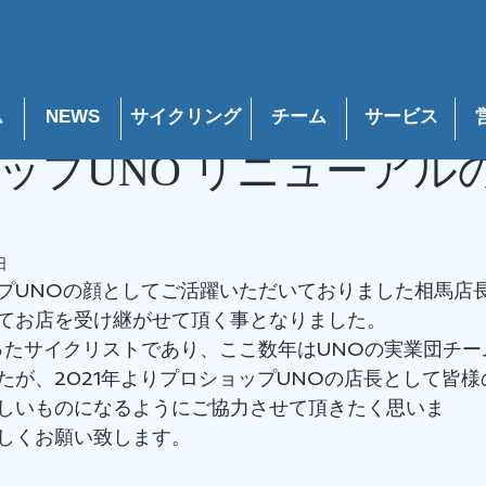
グ
corporate
レースレポート
メンテナンス
商品
ム
NEWS
サイクリング
チーム
​サービス
10月22日
読了時間: 1分
ップUNO リニューアル
日
プUNOの顔としてご活躍いただいておりました相馬店
てお店を受け継がせて頂く事となりました。
ったサイクリストであり、ここ数年はUNOの実業団チー
たが、2021年よりプロショップUNOの店長として皆
しいものになるようにご協力させて頂きたく思いま
しくお願い致します。