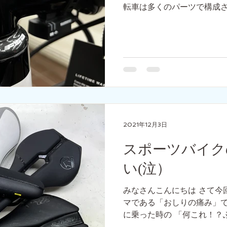
転車は多くのパーツで構成さ
どで止めているわけですが、
それぞれ どれくらいの力で止
2021年12月3日
スポーツバイク
い(泣）
みなさんこんにちは さて今
マである「おしりの痛み」で
に乗った時の 「何これ！？
か！？」 ってやつは、おそ