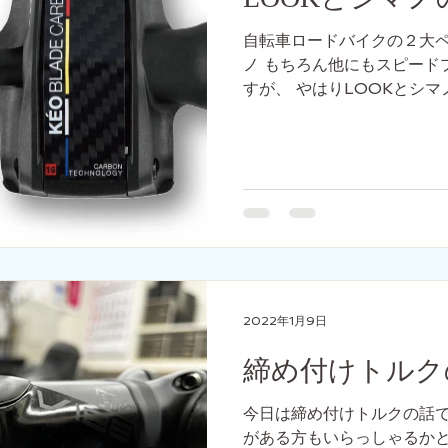
自転車ロードバイクの２大ペ
ノ もちろん他にもスピード
すが、 やはりLOOKとシ
グペダルの歴史は意外に浅く、
のビンディング技術を利用
ダル「...
2022年1月9日
締め付けトルク
今日は締め付けトルクの話で
がある方もいらっしゃるかと