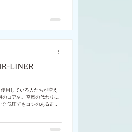
。 【ロードバイクデビュー
める 2_自分の目的に合った
-LINER
も使用している人たちが増え
用のコア材。空気の代わりに
で 低圧でもコシのある走り
でエアが抜けた状態でも1時間
...